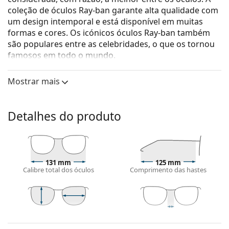
coleção de óculos Ray-ban garante alta qualidade com
um design intemporal e está disponível em muitas
formas e cores. Os icónicos óculos Ray-ban também
são populares entre as celebridades, o que os tornou
famosos em todo o mundo.
Ray-Ban Daddy-O RB2016 601SBF 59
são óculos
Mostrar mais
unissexo.
Armações de óculos
Detalhes do produto
A cor preta da armação combina perfeitamente
com um tom de pele claro e um cabelo loiro claro,
castanho claro ou preto.
As armações retangulares são uma opção ideal
para quem tem uma forma de rosto oval ou
131 mm
125 mm
Calibre total dos óculos
Comprimento das hastes
redonda.
Acessórios
Entregamos os óculos no seu estojo original. A cor
36 mm
59 mm
17 mm
do estojo e o seu design podem variar.
Comprimento
Calibre do
Ponte