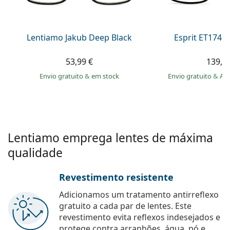
Persol
Prada
Lentiamo Jakub Deep Black
Esprit ET1746
Todas as marcas
53,99 €
139,9
Envio gratuito
&
em stock
Envio gratuito
&
Ar
Lentiamo emprega lentes de máxima
qualidade
Revestimento resistente
Adicionamos um tratamento antirreflexo
gratuito a cada par de lentes. Este
revestimento evita reflexos indesejados e
protege contra arranhões, água, pó e