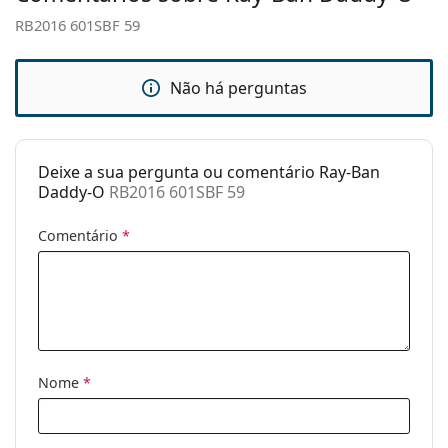
armação:
RB2016 601SBF 59
Tamanhos:
M
Calibre total dos
131 mm
Não há perguntas
óculos:
Comprimento
125 mm
das hastes:
Deixe a sua pergunta ou comentário Ray-Ban
Ponte:
17 mm
Daddy-O
RB2016 601SBF 59
Peso:
100 g
Comentário
*
Almofadas
Não
nasais
ajustáveis:
Acessórios
Estojo:
Sim
Nome
*
Pano de
Sim
limpeza:
Outros