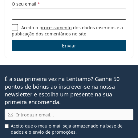
O seu email
*
Género:
Unisex
Categoria:
Óculos graduados
Óculos contra a luz azul
Aceito o
processamento
dos dados inseridos e a
publicação dos comentários no site
Marca:
Ray-Ban
Enviar
Código:
RB2016 601SBF 59
É a sua primeira vez na Lentiamo? Ganhe 50
pontos de bónus ao inscrever-se na nossa
newsletter e escolha um presente na sua
primeira encomenda.
Email
Aceito que
o meu e-mail seja armazenado
na base de
dados e o envio de promoções.