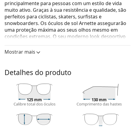
principalmente para pessoas com um estilo de vida
muito ativo. Graças à sua resistência e qualidade, são
perfeitos para ciclistas, skaters, surfistas e
snowboarders. Os óculos de sol Arnette assegurarão
uma proteção máxima aos seus olhos mesmo em
condições extremas. O seu moderno look desportivo
foi desenhado para proporcionar o máximo conforto
ao longo do dia sem limitar o seu estilo de vida ativo.
Mostrar mais
Arnette Hot Shot 0AN 4182 214981 62
são óculos de sol
para homem.
Detalhes do produto
Veja como estes óculos de sol lhe ficam com a
ferramenta Virtual Try-On da Lentiamo.
Armações de óculos de sol
125 mm
130 mm
A cor preta da armação combina perfeitamente
Calibre total dos óculos
Comprimento das hastes
com um tom de pele claro e um cabelo loiro claro,
castanho claro ou preto.
As
armações de óculos de sol retangulares
são uma
opção ideal para quem tem uma forma de rosto
42 mm
62 mm
17 mm