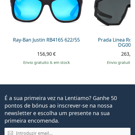
Ray-Ban Justin RB4165 622/55
Prada Linea Ro
DG006F
156,90 €
263,9
Envio gratuito
&
em stock
Envio gratuito
É a sua primeira vez na Lentiamo? Ganhe 50
pontos de bónus ao inscrever-se na nossa
newsletter e escolha um presente na sua
primeira encomenda.
Email