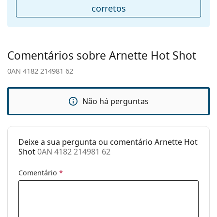
Peso:
50 g
corretos
Almofadas
Não
nasais
ajustáveis:
Comentários sobre Arnette Hot Shot
Acessórios
0AN 4182 214981 62
Estojo:
Não
Pano de
Sim
limpeza:
Não há perguntas
Outros
Género:
Homem
Deixe a sua pergunta ou comentário Arnette Hot
Categoria:
Óculos de sol
Shot
0AN 4182 214981 62
Marca:
Arnette
Comentário
*
Uso:
Desportivos
Desporto:
Correr, Caminhada
Código:
0AN 4182 214981 62