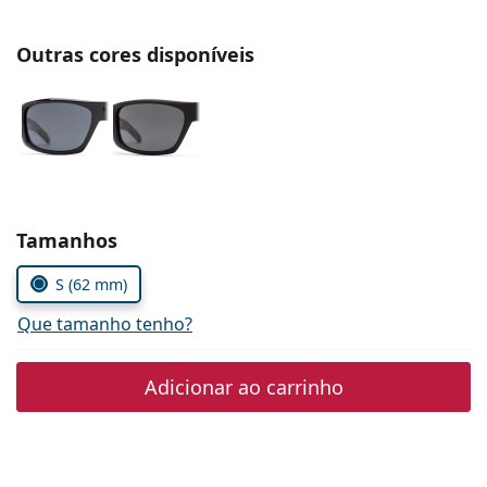
Persol
Outras cores disponíveis
Prada
Todas as marcas
Escolher parâmetros
Tamanhos
S (62 mm)
Que tamanho tenho?
Adicionar ao carrinho