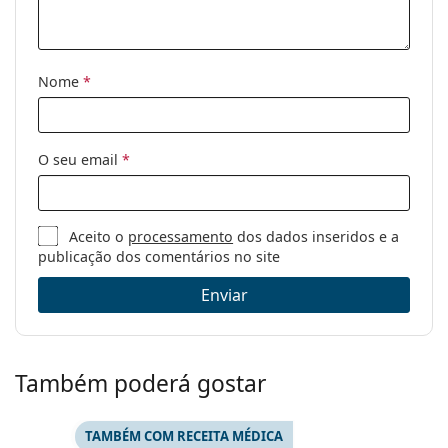
Código:
0AN 4182 219687 62
Disponível com
Não
receita médica:
Nome
*
O seu email
*
Aceito o
processamento
dos dados inseridos e a
publicação dos comentários no site
Enviar
Também poderá gostar
TAMBÉM COM RECEITA MÉDICA