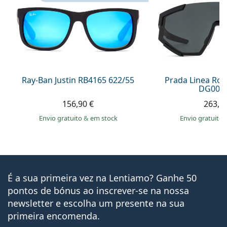
Ray-Ban Justin RB4165 622/55
Prada Linea Ro
DG006F
156,90 €
263,9
Envio gratuito
&
em stock
Envio gratuito
É a sua primeira vez na Lentiamo? Ganhe 50
pontos de bónus ao inscrever-se na nossa
newsletter e escolha um presente na sua
primeira encomenda.