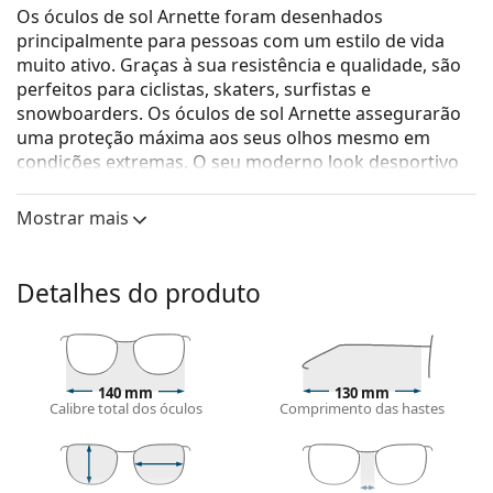
Os óculos de sol Arnette foram desenhados
principalmente para pessoas com um estilo de vida
muito ativo. Graças à sua resistência e qualidade, são
perfeitos para ciclistas, skaters, surfistas e
snowboarders. Os óculos de sol Arnette assegurarão
uma proteção máxima aos seus olhos mesmo em
condições extremas. O seu moderno look desportivo
foi desenhado para proporcionar o máximo conforto
ao longo do dia sem limitar o seu estilo de vida ativo.
Mostrar mais
Arnette Hot Shot 0AN 4182 219687 62
são óculos de sol
para homem.
Detalhes do produto
Veja como estes óculos de sol lhe ficam com a
ferramenta Virtual Try-On da Lentiamo.
Armações de óculos de sol
140 mm
130 mm
A cor preta da armação combina perfeitamente
Calibre total dos óculos
Comprimento das hastes
com um tom de pele claro e um cabelo loiro claro,
castanho claro ou preto.
As
armações de óculos de sol retangulares
são uma