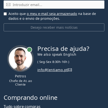
Email
Aceito que
o meu e-mail seja armazenado
na base de
dados e o envio de promoções.
Desejo receber mais notícias
Precisa de ajuda?
We also speak English
( Seg-Sex 8:30h-16h )
info@lentiamo.pt
Petros
Chefe de At. ao
Cliente
Comprando online
Tudo sobre compras