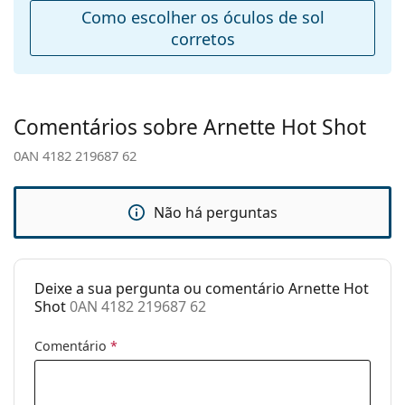
Ponte:
17 mm
Como escolher os óculos de sol
Peso:
40 g
corretos
Almofadas
Não
nasais
ajustáveis:
Comentários sobre Arnette Hot Shot
Acessórios
0AN 4182 219687 62
Estojo:
Não
Pano de
Sim
limpeza:
Não há perguntas
Outros
Género:
Homem
Deixe a sua pergunta ou comentário Arnette Hot
Categoria:
Óculos de sol
Shot
0AN 4182 219687 62
Marca:
Arnette
Comentário
*
Uso:
Desportivos
Desporto:
Correr, Caminhada