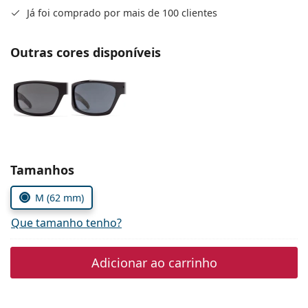
Persol
Já foi comprado por mais de 100 clientes
Prada
Outras cores disponíveis
Todas as marcas
Escolher parâmetros
Tamanhos
M (62 mm)
Que tamanho tenho?
Adicionar ao carrinho