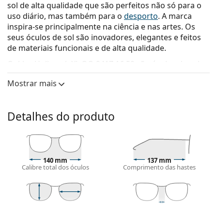
sol de alta qualidade que são perfeitos não só para o
uso diário, mas também para o
desporto
. A marca
inspira-se principalmente na ciência e nas artes. Os
seus óculos de sol são inovadores, elegantes e feitos
de materiais funcionais e de alta qualidade.
Oakley Holbrook XL OO 9417 16 59
são óculos de sol
para homem.
Mostrar mais
Veja como estes óculos de sol lhe ficam com a
ferramenta Virtual Try-On da Lentiamo.
Detalhes do produto
Armações de óculos de sol
A cor preta da armação combina perfeitamente
com um tom de pele claro e um cabelo loiro claro,
castanho claro ou preto.
140 mm
137 mm
As armações de óculos de sol quadradas
são uma
Calibre total dos óculos
Comprimento das hastes
opção ideal para quem tem uma forma de rosto
redondo, oval ou triangular.
A armação dos óculos de sol é feita de pasta de alta
qualidade, o que oferece grande durabilidade e
42 mm
59 mm
18 mm