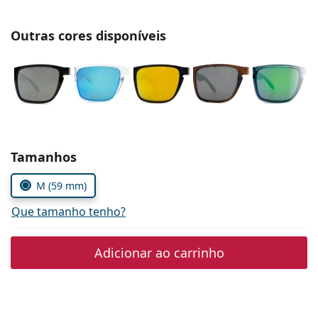
Persol
Outras cores disponíveis
Prada
Todas as marcas
Escolher parâmetros
Tamanhos
M (59 mm)
Que tamanho tenho?
Adicionar ao carrinho