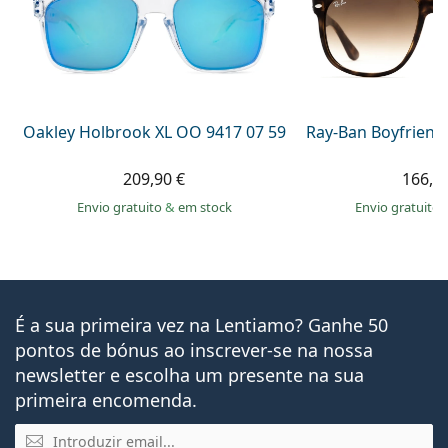
Oakley Holbrook XL OO 9417 07 59
Ray-Ban Boyfriend
209,90 €
166,9
Envio gratuito
&
em stock
Envio gratuito
É a sua primeira vez na Lentiamo? Ganhe 50
pontos de bónus ao inscrever-se na nossa
newsletter e escolha um presente na sua
primeira encomenda.
Email