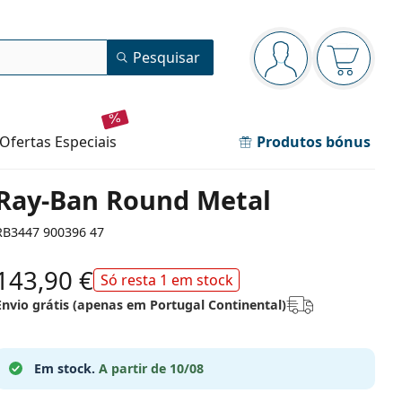
Painel de navegação
Pesquisar
está conectado
O cesto 
ofertas especiais
Produtos bónus
Ray-Ban Round Metal
RB3447 900396 47
143,90 €
Só resta 1 em stock
Envio grátis (apenas em Portugal Continental)
Em stock.
A partir de 10/08