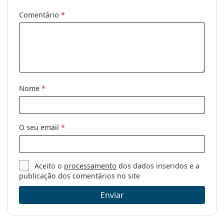
Comentário
*
Categoria:
Óculos de sol
Marca:
Vogue
Uso:
Moda
Código:
0VO 2943SB W65613 55
Nome
*
O seu email
*
Aceito o
processamento
dos dados inseridos e a
publicação dos comentários no site
Enviar