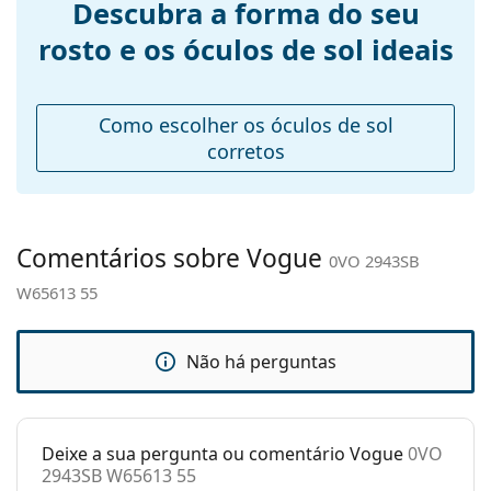
Descubra a forma do seu
óculos:
rosto e os óculos de sol ideais
Comprimento
135 mm
das hastes:
Ponte:
17 mm
Como escolher os óculos de sol
Peso:
50 g
corretos
Almofadas
Não
nasais
ajustáveis:
Comentários sobre Vogue
0VO 2943SB
Dobradiça de
Não
mola:
W65613 55
Acessórios
Estojo:
Sim
Não há perguntas
Pano de
Sim
limpeza:
Deixe a sua pergunta ou comentário Vogue
0VO
Outros
2943SB W65613 55
Género:
Mulher