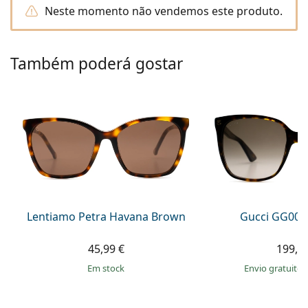
Persol
Neste momento não vendemos este produto.
Prada
Também poderá gostar
Todas as marcas
Lentiamo Petra Havana Brown
Gucci GG002
45,99 €
199,9
em stock
Envio gratuito