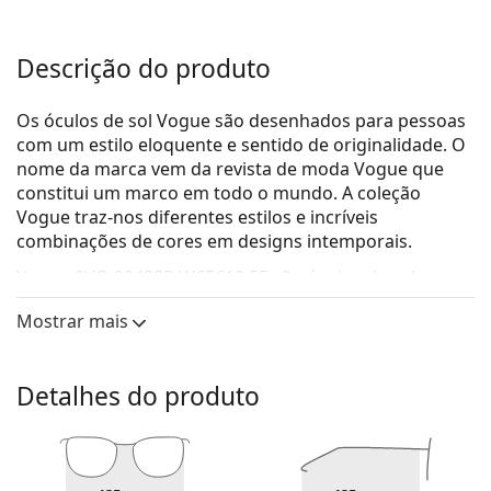
Descrição do produto
Os óculos de sol Vogue são desenhados para pessoas
com um estilo eloquente e sentido de originalidade. O
nome da marca vem da revista de moda Vogue que
constitui um marco em todo o mundo. A coleção
Vogue traz-nos diferentes estilos e incríveis
combinações de cores em designs intemporais.
Vogue 0VO 2943SB W65613 55
são óculos de sol para
mulher.
Mostrar mais
Veja como estes óculos de sol lhe ficam com a
ferramenta Virtual Try-On da Lentiamo.
Detalhes do produto
Armações de óculos de sol
A cor castanha da armação combina perfeitamente
com um tom de pele quente e um cabelo castanho
claro, preto ou loiro escuro.