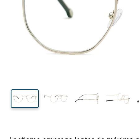
134 mm
Calibre total dos óculos
Calibre
do crista
44 mm
51 mm
Comprimento do cristal
Calibre do cristal