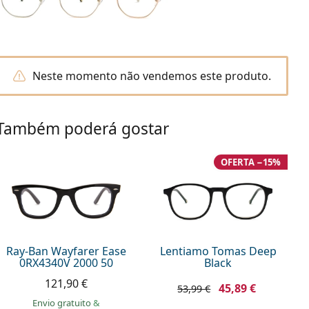
Neste momento não vendemos este produto.
Também poderá gostar
OFERTA −15%
Ray-Ban Wayfarer Ease
Lentiamo Tomas Deep
0RX4340V 2000 50
Black
121,90 €
45,89 €
53,99 €
Envio gratuito
&