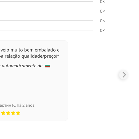
0×
0×
0×
0×
 veio muito bem embalado e
a relação qualidade/preço!
o automaticamente do
артин Р.
,
há 2 anos
Classificação 5 de 5