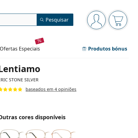
Painel de navegação
Pesquisar
está conectado
O cesto 
ofertas especiais
Produtos bónus
Lentiamo
ERIC STONE SILVER
baseados em 4 opiniões
Outras cores disponíveis