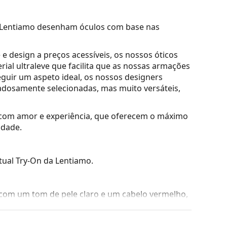
a Lentiamo desenham óculos com base nas
e design a preços acessíveis, os nossos óticos
rial ultraleve
que facilita que as nossas armações
guir um aspeto ideal, os nossos designers
adosamente selecionadas, mas muito versáteis,
s com amor e experiência, que oferecem o máximo
idade.
tual Try-On da Lentiamo.
com um tom de pele claro e um cabelo vermelho,
quem tem uma forma de rosto redonda, oval ou