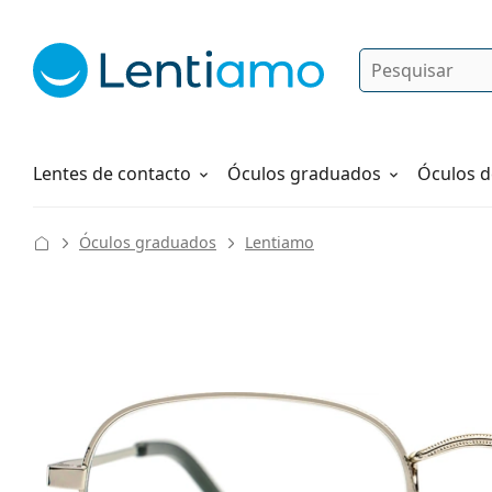
Pesquisar
Iniciar sessão
Navegação web
Líquidos
Como fazer um pedido
Lentes de contacto
Óculos graduados
Óculos d
Óculos graduados
Lentiamo