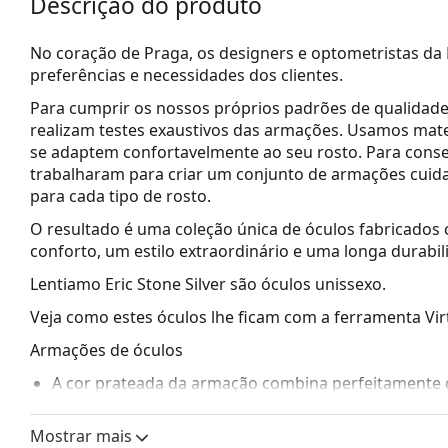
Descrição do produto
No coração de Praga, os designers e optometristas d
preferências e necessidades dos clientes.
Para cumprir os nossos próprios padrões de qualidade 
realizam testes exaustivos das armações. Usamos
mate
se adaptem confortavelmente ao seu rosto. Para conse
trabalharam para criar um conjunto de armações cuid
para cada tipo de rosto.
O resultado é uma coleção única de óculos fabricado
conforto, um estilo extraordinário e uma longa durabil
Lentiamo Eric Stone Silver
são óculos unissexo.
Veja como estes óculos lhe ficam com a ferramenta Vir
Armações de óculos
A cor prateada da armação combina perfeitamente 
cinzento, branco ou loiro escuro.
As armações quadradas são uma opção ideal para 
Mostrar mais