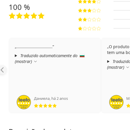
100 %
...............................
O produto
tem uma bo
Traduzido automaticamente do
(
mostrar
)
Traduzid
(
mostrar
)
Даниела
,
há 2 anos
М
Classificação 5 de 5