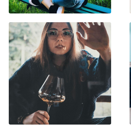
Categoria:
Óculos graduados
Óculos contra a luz 
Marca:
Lentiamo
Código:
Eric Stone Silver