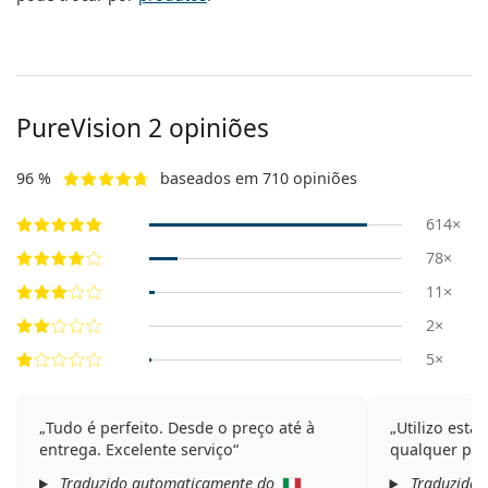
PureVision 2 opiniões
96 %
baseados em 710 opiniões
614×
78×
11×
2×
5×
Tudo é perfeito. Desde o preço até à
Utilizo esta
entrega. Excelente serviço
qualquer pr
Traduzido automaticamente do
Traduzido 