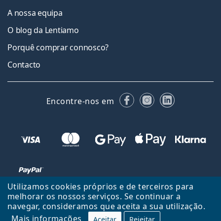
A nossa equipa
O blog da Lentiamo
Porquê comprar connosco?
Contacto
Facebook
Instagram
LinkedIn
Encontre-nos em
Utilizamos cookies próprios e de terceiros para
melhorar os nossos serviços. Se continuar a
navegar, consideramos que aceita a sua utilização.
Voltar ao início
Cima
Mais informações
Aceitar
Rejeitar