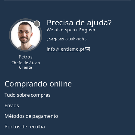
Pode-se dormir com lentes de contacto
Precisa de ajuda?
PureVision 2?
We also speak English
( Seg-Sex 8:30h-16h )
PureVision2 e PureVision 2HD são o mesmo?
info@lentiamo.pt
Petros
O que é melhor? PureVision 2 ou Acuvue Oasys?
Chefe de At. ao
Cliente
Comprando online
Qual é a diferença entre PureVision 2 (3 lentes) e
PureVision 2 (6 lentes)?
Tudo sobre compras
Envios
Outras lentes de contacto mensais
Métodos de pagamento
Pontos de recolha
As mais vendidas com líquidos
ReNu MultiPlus 360 ml
com estojo
.