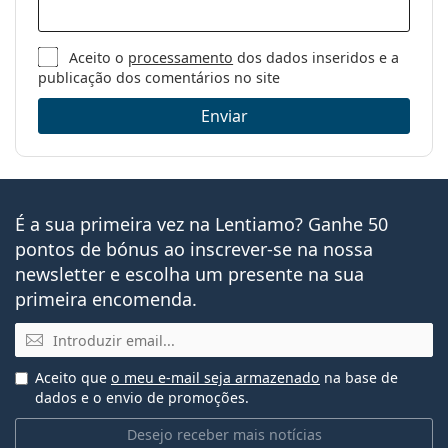
Lentes por
6
As PureVision 2 são adequadas para utilizadores de
caixa:
lentes de contacto mensais focados no conforto e na
Aceito o
processamento
dos dados inseridos e a
Peso:
54 g
clareza visual. São ideais para:
publicação dos comentários no site
Outros
Pessoas míopes (
miopia
) ou hipermétropes
Enviar
(
hipermetropia
).
Categoria:
Lentes de contacto mensais
Aqueles que procuram uma visão nítida e clara em
Lentes de contacto de uso
todas as condições de iluminação, mesmo com
prolongado
pouca luz.
Lentes de contacto de hidrogel de
Aqueles que preferem um período de substituição
É a sua primeira vez na Lentiamo? Ganhe 50
silicone
mensal e aqueles que usam lentes de contacto
pontos de bónus ao inscrever-se na nossa
regularmente.
Lentes de contacto
newsletter e escolha um presente na sua
Lentes de contacto esféricas e
primeira encomenda.
asféricas
Perguntas mais frequentes sobre
Email
PureVision2
Aceito que
o meu e-mail seja armazenado
na base de
dados e o envio de promoções.
Quanto tempo se podem usar as lentes de
Desejo receber mais notícias
contacto PureVision 2?