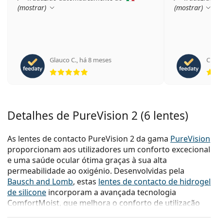
(
mostrar
)
(
mostrar
)
Glauco C.
,
há 8 meses
Cign
Classificação 5 de 5
Detalhes de PureVision 2 (6 lentes)
As lentes de contacto PureVision 2 da gama
PureVision
proporcionam aos utilizadores um conforto excecional
e uma saúde ocular ótima graças à sua alta
permeabilidade ao oxigénio. Desenvolvidas pela
Bausch and Lomb
, estas
lentes de contacto de hidrogel
de silicone
incorporam a avançada tecnologia
ComfortMoist, que melhora o conforto de utilização
desde que as coloca até que as retira. Além disso, a