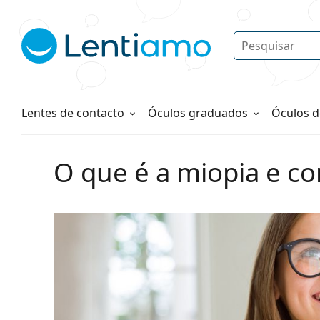
Pesquisar
Iniciar sessão
Navegação web
Líquidos
Como fazer um pedido
Lentes de contacto
Óculos graduados
Óculos d
O que é a miopia e co