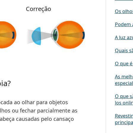
Correção
Os olhos
Podem a
A luz az
Quais s
O que é 
As melh
ia?
especial
O que s
cada ao olhar para objetos
los onli
lhos ou fechar parcialmente as
Revestim
cabeça causadas pelo cansaço
princip