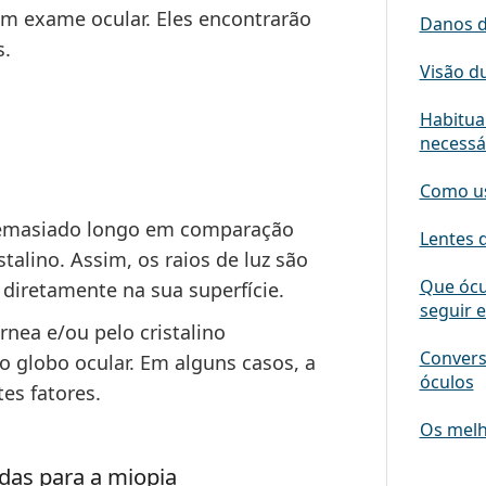
um exame ocular. Eles encontrarão
Danos d
s.
Visão du
Habitua
necessá
Como us
demasiado longo em comparação
Lentes 
alino. Assim, os raios de luz são
Que ócu
 diretamente na sua superfície.
seguir 
nea e/ou pelo cristalino
Convers
globo ocular. Em alguns casos, a
óculos
es fatores.
Os melh
das para a miopia