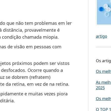
odo que não tem problemas em ler
à distância, provavelmente é
artigo
a condição chamada miopia.
mas de visão em pessoas com
Os artig
jetos próximos podem ser vistos
o desfocados. Ocorre quando a
Os melh
luz se dobrem (refratem)
As melh
nte
da retina, em vez de
na retina
.
2025
apidamente e muitas vezes piora
Os melh
ditária.
O TOP 1