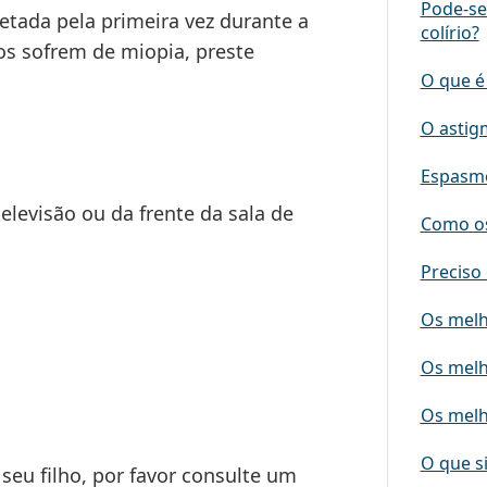
Pode-se
tada pela primeira vez durante a
colírio?
hos sofrem de miopia, preste
O que é
O astig
Espasmo
elevisão ou da frente da sala de
Como os
Preciso 
Os melh
Os melh
Os melh
O que s
seu filho, por favor consulte um