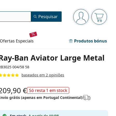
Painel de navegação
Pesquisar
está conectado
O cesto 
ofertas especiais
Produtos bónus
Ray-Ban Aviator Large Metal
RB3025 004/58 58
baseados em 2 opiniões
209,90 €
Só resta 1 em stock
Envio grátis (apenas em Portugal Continental)
Em stock.
A partir de 10/08