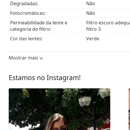
Acessórios
Degradadas:
Não
Entregamos os óculos de sol no seu estojo original. 
Fotocromáticas:
Não
O pano fornecido é ideal para limpar e cuidar dos 
Permeabilidade da lente e
Filtro escuro adequ
saco de tecido em vez de um pano.
categoria do filtro:
filtro 3
Explore toda a gama de
óculos de sol
para encontrar ma
Cor das lentes:
Verde
Comprimento do cristal:
50 mm
Mostrar mais
Calibre do cristal:
58 mm
Material das lentes:
Vidro mineral
Estamos no Instagram!
Filtro UV 400:
Sim
Armações
Formato da armação:
Aviador
Cor da armação:
Cinzento
Material da armação:
Metal
Tamanhos:
M