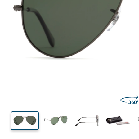
132 mm
Calibre total dos óculos
Calibre
do crista
50 mm
58 mm
Comprimento do cristal
Calibre do cristal