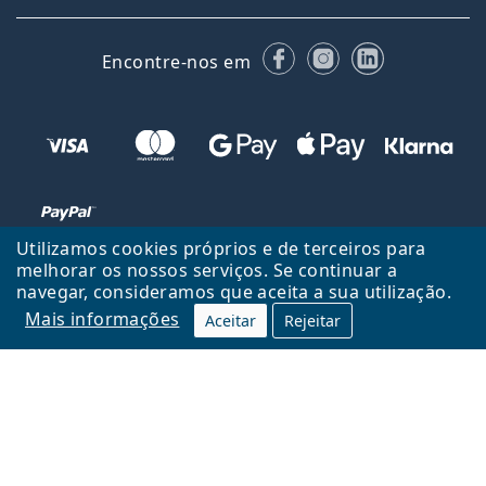
Facebook
Instagram
LinkedIn
Encontre-nos em
Utilizamos cookies próprios e de terceiros para
melhorar os nossos serviços. Se continuar a
navegar, consideramos que aceita a sua utilização.
Voltar ao início
Cima
Mais informações
Aceitar
Rejeitar
Lentiamo.pt é propriedade e operado por Lentiamo s.r.o., República
Checa
Consigo durante 18 anos.