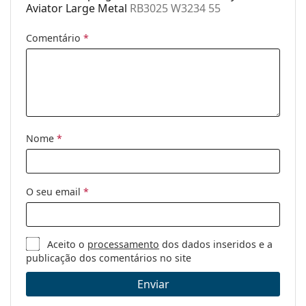
Categoria:
Óculos de sol
Aviator Large Metal
RB3025 W3234 55
Marca:
Ray-Ban
Comentário
*
Uso:
Moda
Código:
RB3025 W3234 55
Disponível com
Não
receita médica:
Nome
*
O seu email
*
Aceito o
processamento
dos dados inseridos e a
publicação dos comentários no site
Enviar