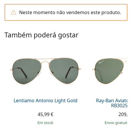
Persol
Neste momento não vendemos este produto.
Prada
Todas as marcas
Também poderá gostar
Lentiamo Antonio Light Gold
Ray-Ban Aviator
RB3025 0
45,99 €
209,9
em stock
Envio gratuito