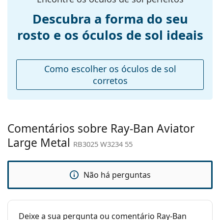
Calibre total dos
130 mm
Descubra a forma do seu
óculos:
rosto e os óculos de sol ideais
Comprimento
135 mm
das hastes:
Ponte:
14 mm
Como escolher os óculos de sol
Peso:
120 g
corretos
Almofadas
Sim
nasais
ajustáveis:
Comentários sobre Ray-Ban Aviator
Acessórios
Large Metal
RB3025 W3234 55
Estojo:
Sim
Pano de
Sim
limpeza:
Não há perguntas
Outros
Género:
Unisex
Deixe a sua pergunta ou comentário Ray-Ban