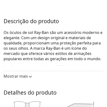
Descrição do produto
Os óculos de sol Ray-Ban são um acessório moderno e
elegante. Com um design original e materiais de
qualidade, proporcionam uma proteção perfeita para
os seus olhos. A marca Ray-Ban é um ícone do
mercado que oferece vários estilos de armações
populares entre todas as gerações em todo o mundo.
Ray-Ban Aviator Large Metal RB3025 W3234 55
são
óculos de sol unissexo.
Mostrar mais
Veja como estes óculos de sol lhe ficam com a
ferramenta Virtual Try-On da Lentiamo.
Detalhes do produto
Armações de óculos de sol
A cor dourada da armação combina perfeitamente
com um tom de pele quente e um cabelo castanho