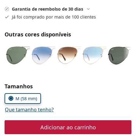
Persol
Garantia de reembolso de 30 dias
Prada
Já foi comprado por mais de 100 clientes
Todas as marcas
Outras cores disponíveis
Escolher parâmetros
Tamanhos
M (58 mm)
Que tamanho tenho?
Adicionar ao carrinho