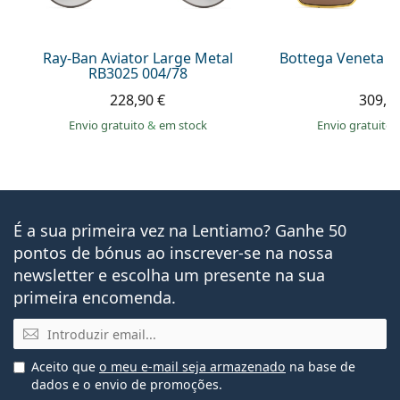
Ray-Ban Aviator Large Metal
Bottega Veneta B
RB3025 004/78
228,90 €
309,9
Envio gratuito
&
em stock
Envio gratuito
É a sua primeira vez na Lentiamo? Ganhe 50
pontos de bónus ao inscrever-se na nossa
newsletter e escolha um presente na sua
primeira encomenda.
Email
Aceito que
o meu e-mail seja armazenado
na base de
dados e o envio de promoções.