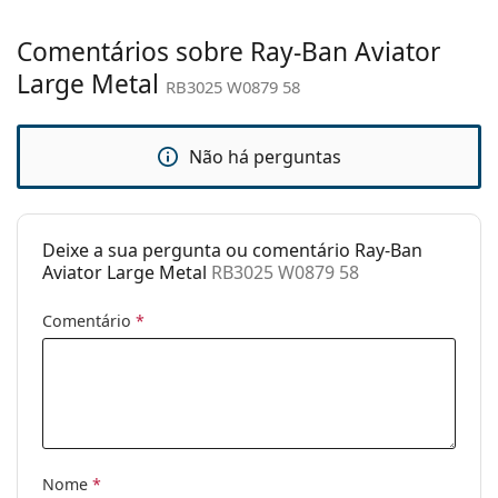
ajustáveis:
Comentários sobre Ray-Ban Aviator
Acessórios
Large Metal
RB3025 W0879 58
Estojo:
Sim
Pano de
Sim
limpeza:
Não há perguntas
Outros
Género:
Homem
Deixe a sua pergunta ou comentário Ray-Ban
Categoria:
Óculos de sol
Aviator Large Metal
RB3025 W0879 58
Marca:
Ray-Ban
Comentário
*
Uso:
Moda
Código:
RB3025 W0879 58
Disponível com
Não
receita médica:
Nome
*