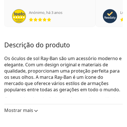
Anónimo
,
há 3 anos
Luca
Classificação 5 de 5
Descrição do produto
Os óculos de sol Ray-Ban são um acessório moderno e
elegante. Com um design original e materiais de
qualidade, proporcionam uma proteção perfeita para
os seus olhos. A marca Ray-Ban é um ícone do
mercado que oferece vários estilos de armações
populares entre todas as gerações em todo o mundo.
Os modelos da coleção Justin têm uma forma clássica
Wayfarer.
Mostrar mais
Ray-Ban Justin RB4165 601/8G
são óculos de sol
unissexo.