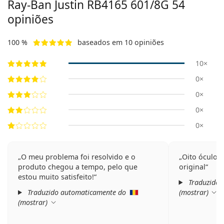
Ray-Ban Justin
RB4165 601/8G 54
opiniões
100 %
baseados em 10 opiniões
10×
0×
0×
0×
0×
O meu problema foi resolvido e o
Oito óculos
produto chegou a tempo, pelo que
original
estou muito satisfeito!
Traduzido 
Traduzido automaticamente do
(
mostrar
)
(
mostrar
)