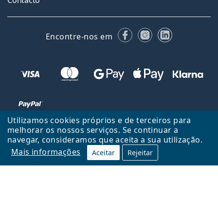
Contacto
Facebook
Instagram
LinkedIn
Encontre-nos em
Utilizamos cookies próprios e de terceiros para
melhorar os nossos serviços. Se continuar a
navegar, consideramos que aceita a sua utilização.
Voltar ao início
Cima
Mais informações
Aceitar
Rejeitar
Lentiamo.pt é propriedade e operado por Lentiamo s.r.o., República
Checa
Consigo durante 18 anos.