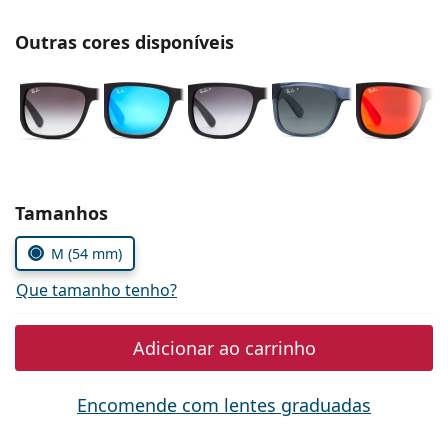
Persol
Outras cores disponíveis
Prada
Todas as marcas
Escolher parâmetros
Tamanhos
M (54 mm)
Que tamanho tenho?
Adicionar ao carrinho
Encomende com lentes graduadas