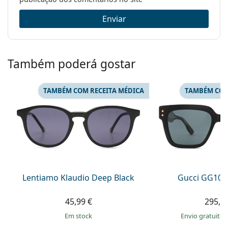
Enviar
Também poderá gostar
TAMBÉM COM RECEITA MÉDICA
TAMBÉM COM
Lentiamo Klaudio Deep Black
Gucci GG108
45,99 €
295,9
em stock
Envio gratuito