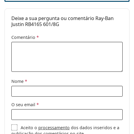
Outros
Género:
Unisex
Deixe a sua pergunta ou comentário Ray-Ban
Categoria:
Óculos de sol
Justin RB4165 601/8G
Marca:
Ray-Ban
Comentário
*
Uso:
Moda
Código:
RB4165 601/8G 54
Disponível com
Sim
receita médica:
Nome
*
O seu email
*
Aceito o
processamento
dos dados inseridos e a
publicação dos comentários no site