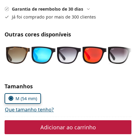
Persol
Garantia de reembolso de 30 dias
Prada
Já foi comprado por mais de 300 clientes
Todas as marcas
Outras cores disponíveis
Escolher parâmetros
Tamanhos
M (54 mm)
Que tamanho tenho?
Adicionar ao carrinho