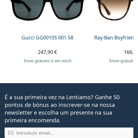
Gucci GG0010S 001 58
Ray-Ban Boyfriend
247,90 €
166,9
Envio gratuito
&
em stock
Envio gratuito
É a sua primeira vez na Lentiamo? Ganhe 50
pontos de bónus ao inscrever-se na nossa
newsletter e escolha um presente na sua
primeira encomenda.
Email