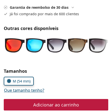
Persol
Garantia de reembolso de 30 dias
Prada
Já foi comprado por mais de 600 clientes
Todas as marcas
Outras cores disponíveis
Escolher parâmetros
Tamanhos
M (54 mm)
Que tamanho tenho?
Adicionar ao carrinho