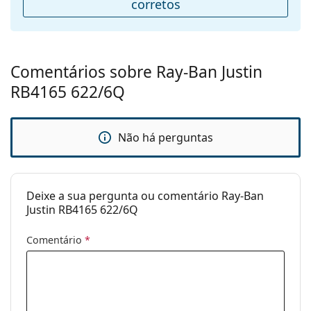
corretos
Almofadas
Não
nasais
ajustáveis:
Comentários sobre Ray-Ban Justin
Acessórios
RB4165 622/6Q
Estojo:
Sim
Pano de
Sim
limpeza:
Não há perguntas
Outros
Género:
Homem
Deixe a sua pergunta ou comentário Ray-Ban
Categoria:
Óculos de sol
Justin RB4165 622/6Q
Marca:
Ray-Ban
Comentário
*
Uso:
Moda
Código:
RB4165 622/6Q 54
Disponível com
Sim