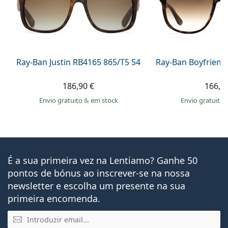
Ray-Ban Justin RB4165 865/T5 54
Ray-Ban Boyfriend
186,90 €
166,9
Envio gratuito
&
em stock
Envio gratuito
É a sua primeira vez na Lentiamo? Ganhe 50
pontos de bónus ao inscrever-se na nossa
newsletter e escolha um presente na sua
primeira encomenda.
Email