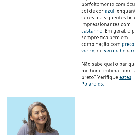
perfeitamente com ócu
sol de cor
azul
, enquan
cores mais quentes fic
impressionantes com
castanho
. Em geral, o 
sempre fica bem em
combinação com
preto
verde
, ou
vermelho
e
r
Não sabe qual o par qu
melhor combina com c
preto? Verifique
estes
Polaroids.