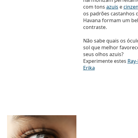
harmonizam perfeitam
com tons
azuis
e
cinze
os padrões castanhos 
Havana formam um be
contraste.
Não sabe quais os ócul
sol que melhor favore
seus olhos azuis?
Experimente estes
Ray
Erika