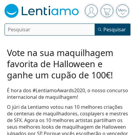
Painel de navegação
está conectado
O cesto está
Abri
Pesquisar
Pesquisar
Iniciar sessão
Navegação web
Lentes de contacto
Vote na sua maquilhagem
favorita de Halloween e
Frequência de uso
Líquidos
ganhe um cupão de 100€!
Tipo
Diárias
Por tipo
Óculos graduados
Marca
Esféricas e asféricas
É hora dos #LentiamoAwards2020, o nosso concurso
Semanais
Por tamanho
internacional de maquilhagem!
Multiusos
Líquidos e Acessórios
Acuvue
Tóricas para astigmatismo
Quinzenais
Tipo
Ofertas especiais
Mulher
Homem
Crianças
O júri da Lentiamo votou nas 10 melhores criações
Óculos de sol
Preço melhorado
de 50 a 120 ml
Peróxido
Inspiração e dicas
de centenas de maquilhadores, cosplayers e mestres
Líquidos
Biofinity
Progressivas para presbiopia
Lentilhas mensais
Tipo
Novidades
de SFX. Agora os 10 melhores artistas partilham os
Pack duplo
de 225 a 500 ml
Sem conservantes
Tipo
Ofertas especiais
Mulher
Homem
Crianças
Todas as lentes de contacto
Como comprar lentes de contacto online
Óculos de filtro azul
Gotas para os olhos
seus melhores looks de maquilhagem de Halloween
Dailies
De hidrogel de silicone
Marca
Trimestrais
Óculos graduados
Edição limitada
julgados por SI!
Porque vocês escolherão o vencedor
Pack Triplo